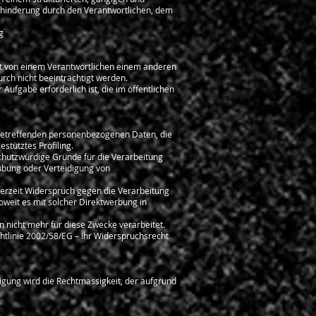
hinderung durch den Verantwortlichen, dem
g
kt von einem Verantwortlichen einem anderen
rch nicht beeinträchtigt werden.
ufgabe erforderlich ist, die im öffentlichen
e betreffenden personenbezogenen Daten, die
estütztes Profiling.
chutzwürdige Gründe für die Verarbeitung
sübung oder Verteidigung von
erzeit Widerspruch gegen die Verarbeitung
oweit es mit solcher Direktwerbung in
nicht mehr für diese Zwecke verarbeitet.
htlinie 2002/58/EG – Ihr Widerspruchsrecht
ligung wird die Rechtmässigkeit, der aufgrund