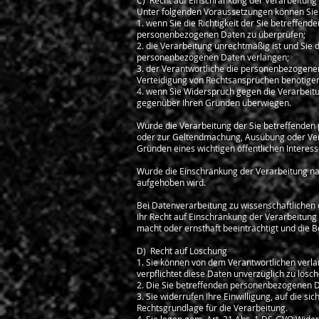
C) Recht auf Einschränkung der Verarbeitung
Unter folgenden Voraussetzungen können Sie
1. wenn Sie die Richtigkeit der Sie betreffen
personenbezogenen Daten zu überprüfen;
2. die Verarbeitung unrechtmäßig ist und Si
personenbezogenen Daten verlangen;
3. der Verantwortliche die personenbezogenen
Verteidigung von Rechtsansprüchen benötigen
4. wenn Sie Widerspruch gegen die Verarbeitu
gegenüber Ihren Gründen überwiegen.
Wurde die Verarbeitung der Sie betreffenden 
oder zur Geltendmachung, Ausübung oder Vert
Gründen eines wichtigen öffentlichen Interess
Wurde die Einschränkung der Verarbeitung na
aufgehoben wird.
Bei Datenverarbeitung zu wissenschaftlichen
Ihr Recht auf Einschränkung der Verarbeitung 
macht oder ernsthaft beeinträchtigt und die B
D) Recht auf Löschung
1. Sie können von dem Verantwortlichen verla
verpflichtet diese Daten unverzüglich zu lösch
2. Die Sie betreffenden personenbezogenen Da
3. Sie widerrufen Ihre Einwilligung, auf die sic
Rechtsgrundlage für die Verarbeitung.