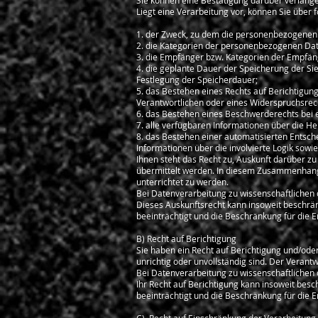
Sie können eine Bestätigung darüber verlange
Liegt eine Verarbeitung vor, können Sie über
1. der Zweck, zu dem die personenbezogenen
2. die Kategorien der personenbezogenen Dat
3. die Empfänger bzw. Kategorien der Empfä
4. die geplante Dauer der Speicherung der Si
Festlegung der Speicherdauer;
5. das Bestehen eines Rechts auf Berichtigu
Verantwortlichen oder eines Widerspruchsrec
6. das Bestehen eines Beschwerderechts bei 
7. alle verfügbaren Informationen über die H
8. das Bestehen einer automatisierten Entsche
Informationen über die involvierte Logik sowi
Ihnen steht das Recht zu, Auskunft darüber zu
übermittelt werden. In diesem Zusammenhang
unterrichtet zu werden.
Bei Datenverarbeitung zu wissenschaftlichen
Dieses Auskunftsrecht kann insoweit beschrän
beeinträchtigt und die Beschränkung für die E
​B) Recht auf Berichtigung
Sie haben ein Recht auf Berichtigung und/ode
unrichtig oder unvollständig sind. Der Verant
Bei Datenverarbeitung zu wissenschaftlichen
Ihr Recht auf Berichtigung kann insoweit besc
beeinträchtigt und die Beschränkung für die E