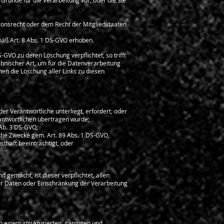
Gründe für die Verarbeitung vor, oder die Sie
ionsrecht oder dem Recht der Mitgliedstaaten
äß Art. 8 Abs. 1 DS-GVO erhoben.
GVO zu deren Löschung verpflichtet, so trifft
nischer Art, um für die Datenverarbeitung
en die Löschung aller Links zu diesen
er Verantwortliche unterliegt, erfordert, oder
rantwortlichen übertragen wurde;
 Ab. 3 DS-GVO;
sche Zwecke gem. Art. 89 Abs. 1 DS-GVO,
sthaft beeinträchtigt, oder
gemacht, ist dieser verpflichtet, allen
r Daten oder Einschränkung der Verarbeitung
n einem strukturierten, gängigen und