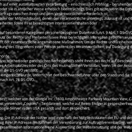
ich auf einer automatisierten Verarbeitung – einschliesslich Profiling – beruhen
der sie in ähnlicher Weise erheblich beeinträchtigt. Dies gilt nicht, wenn die En
 Vertrags zwischen Ihnen und dem Verantwortlichen erforderlich ist,
oder der Mitgliedstaaten, denen der Verantwortliche unterliegt, zulässig ist un
heiten sowie Ihrer berechtigten Interessen enthalten oder
.
auf besonderen Kategorien personenbezogener Daten nach Art. 9 Abs. 1 DS-GVO be
 der Rechte und Freiheiten sowie Ihrer berechtigten Interessen getroffen wur
 trifft der Verantwortliche angemessene Maßnahmen, um die Rechte und Freiheiten
kung des Eingreifens einer Person seitens des Verantwortlichen, auf Darlegung
ehörde
echtlichen oder gerichtlichen Rechtsbehelfs steht Ihnen das Recht auf Beschwe
hres Arbeitsplatzes oder des Orts des mutmaßlichen Verstoßes, wenn Sie der Ansic
n die DS-GVO verstößt.
 eingereicht wurde, unterrichtet den Beschwerdeführer über den Stand und die 
 nach Art. 78 DS-GVO.
tics“, welcher von der Google Inc. (1600 Amphitheatre Parkway Mountain View, 
st verwendet „Cookies“ – Textdateien, welche auf Ihrem Endgerät gespeichert 
oogle-Server in den USA gesandt und dort gespeichert.
ung. Die IP-Adresse der Nutzer wird innerhalb der Mitgliedsstaaten der EU und d
ug Ihrer IP-Adresse. Im Rahmen der Vereinbarung zur Auftragsvereinbarung, wel
er gesammelten Informationen eine Auswertung der Websitenutzung und der Websit
.