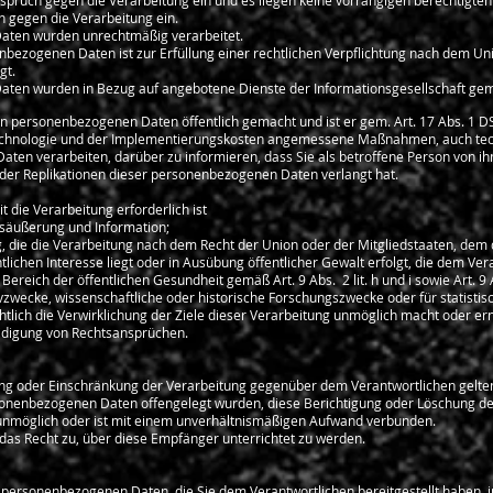
spruch gegen die Verarbeitung ein und es liegen keine vorrangigen berechtigten 
 gegen die Verarbeitung ein.
Daten wurden unrechtmäßig verarbeitet.
nbezogenen Daten ist zur Erfüllung einer rechtlichen Verpflichtung nach dem Un
gt.
aten wurden in Bezug auf angebotene Dienste der Informationsgesellschaft gem
en personenbezogenen Daten öffentlich gemacht und ist er gem. Art. 17 Abs. 1 DS-
Technologie und der Implementierungskosten angemessene Maßnahmen, auch tech
ten verarbeiten, darüber zu informieren, dass Sie als betroffene Person von ihn
er Replikationen dieser personenbezogenen Daten verlangt hat.
t die Verarbeitung erforderlich ist
gsäußerung und Information;
ng, die die Verarbeitung nach dem Recht der Union oder der Mitgliedstaaten, dem d
lichen Interesse liegt oder in Ausübung öffentlicher Gewalt erfolgt, die dem Ve
Bereich der öffentlichen Gesundheit gemäß Art. 9 Abs. 2 lit. h und i sowie Art. 9
hivzwecke, wissenschaftliche oder historische Forschungszwecke oder für statisti
htlich die Verwirklichung der Ziele dieser Verarbeitung unmöglich macht oder ern
idigung von Rechtsansprüchen.
ng oder Einschränkung der Verarbeitung gegenüber dem Verantwortlichen geltend 
sonenbezogenen Daten offengelegt wurden, diese Berichtigung oder Löschung de
ls unmöglich oder ist mit einem unverhältnismäßigen Aufwand verbunden.
das Recht zu, über diese Empfänger unterrichtet zu werden.
n personenbezogenen Daten, die Sie dem Verantwortlichen bereitgestellt haben, i