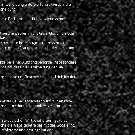
den Entscheidung unterworfen zu werden, die
tscheidung
d diese Rechtsvorschriften angemessene
ruhen, sofern nicht Art. 9 Abs. 2 lit. a oder
den.
 sowie Ihre berechtigten Interessen zu
 des eigenen Standpunkts und auf Anfechtung
rde bei einer Aufsichtsbehörde, insbesondere
ht sind, dass die Verarbeitung der Sie
Ergebnisse der Beschwerde einschließlich der
CA 94043, USA) angeboten wird, zur Analyse
werden. Die durch die Cookies gesammelten
es Europäischen Wirtschaftsraum gekürzt.
che die Websitebetreiber mit der Google Inc.
eaktivität und erbringt mit der