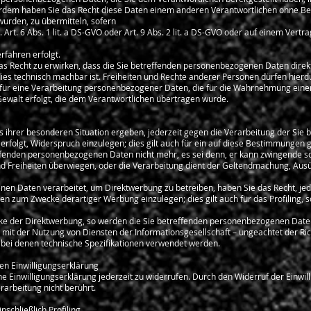
rdem haben Sie das Recht diese Daten einem anderen Verantwortlichen ohne Be
urden, zu übermitteln, sofern
 Art. 6 Abs. 1 lit. a DS-GVO oder Art. 9 Abs. 2 lit. a DS-GVO oder auf einem Vertra
rfahren erfolgt.
das Recht zu erwirken, dass die Sie betreffenden personenbezogenen Daten dire
ies technisch machbar ist. Freiheiten und Rechte anderer Personen dürfen hierdu
 für eine Verarbeitung personenbezogener Daten, die für die Wahrnehmung einer A
 Gewalt erfolgt, die dem Verantwortlichen übertragen wurde.
us ihrer besonderen Situation ergeben, jederzeit gegen die Verarbeitung der Si
O erfolgt, Widerspruch einzulegen; dies gilt auch für ein auf diese Bestimmungen g
effenden personenbezogenen Daten nicht mehr, es sei denn, er kann zwingende s
und Freiheiten überwiegen, oder die Verarbeitung dient der Geltendmachung, Au
en Daten verarbeitet, um Direktwerbung zu betreiben, haben Sie das Recht, jed
 zum Zwecke derartiger Werbung einzulegen; dies gilt auch für das Profiling, s
ke der Direktwerbung, so werden die Sie betreffenden personenbezogenen Daten 
it der Nutzung von Diensten der Informationsgesellschaft – ungeachtet der Ric
 bei denen technische Spezifikationen verwendet werden.
hen Einwilligungserklärung
he Einwilligungserklärung jederzeit zu widerrufen. Durch den Widerruf der Einwil
rarbeitung nicht berührt.
nschließlich Profiling