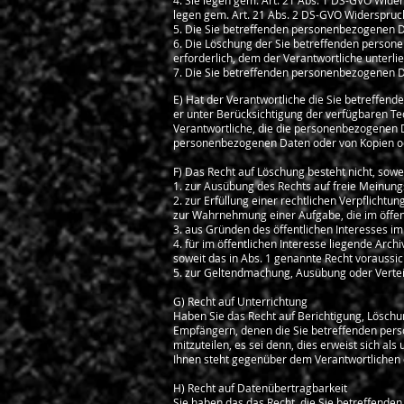
4. Sie legen gem. Art. 21 Abs. 1 DS-GVO Wider
legen gem. Art. 21 Abs. 2 DS-GVO Widerspruch
5. Die Sie betreffenden personenbezogenen 
6. Die Löschung der Sie betreffenden persone
erforderlich, dem der Verantwortliche unterlie
7. Die Sie betreffenden personenbezogenen D
E) Hat der Verantwortliche die Sie betreffend
er unter Berücksichtigung der verfügbaren 
Verantwortliche, die die personenbezogenen Da
personenbezogenen Daten oder von Kopien od
F) Das Recht auf Löschung besteht nicht, sowei
1. zur Ausübung des Rechts auf freie Meinun
2. zur Erfüllung einer rechtlichen Verpflichtu
zur Wahrnehmung einer Aufgabe, die im öffent
3. aus Gründen des öffentlichen Interesses im 
4. für im öffentlichen Interesse liegende Arc
soweit das in Abs. 1 genannte Recht voraussic
5. zur Geltendmachung, Ausübung oder Verte
G) Recht auf Unterrichtung
Haben Sie das Recht auf Berichtigung, Löschu
Empfängern, denen die Sie betreffenden per
mitzuteilen, es sei denn, dies erweist sich a
Ihnen steht gegenüber dem Verantwortlichen 
H) Recht auf Datenübertragbarkeit
Sie haben das das Recht, die Sie betreffende