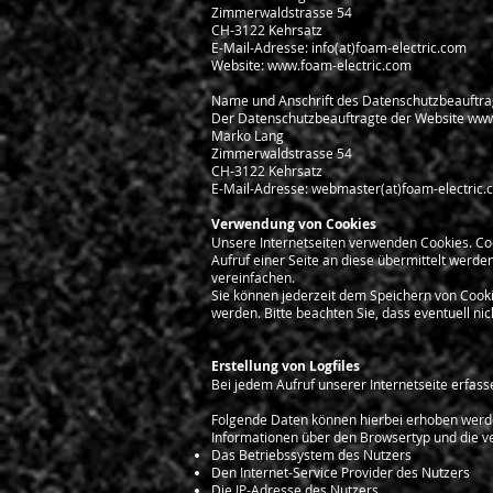
Zimmerwaldstrasse 54
CH-3122 Kehrsatz
E-Mail-Adresse: info(at)foam-electric.com
Website: www.foam-electric.com
Name und Anschrift des Datenschutzbeauftra
Der Datenschutzbeauftragte der Website
www
Marko Lang
Zimmerwaldstrasse 54
CH-3122 Kehrsatz
E-Mail-Adresse: webmaster(at)foam-electric
Verwendung von Cookies
Unsere Internetseiten verwenden Cookies. C
Aufruf einer Seite an diese übermittelt werde
vereinfachen.
Sie können jederzeit dem Speichern von Cook
werden. Bitte beachten Sie, dass eventuell ni
Erstellung von Logfiles
Bei jedem Aufruf unserer Internetseite erfass
Folgende Daten können hierbei erhoben werd
Informationen über den Browsertyp und die v
Das Betriebssystem des Nutzers
Den Internet-Service Provider des Nutzers
Die IP-Adresse des Nutzers