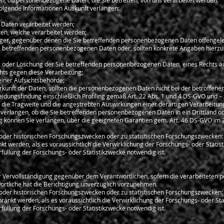
n, ob personenbezogene Daten, die Sie betreffen, von uns verarbeitet werden.
 folgende Informationen Auskunft verlangen:
 Daten verarbeitet werden;
en, welche verarbeitet werden;
nger, gegenüber denen die Sie betreffenden personenbezogenen Daten offengele
e betreffenden personenbezogenen Daten oder, sollten konkrete Angaben hierzu ni
ng oder Löschung der Sie betreffenden personenbezogenen Daten, eines Rechts a
hts gegen diese Verarbeitung;
einer Aufsichtsbehörde;
erkunft der Daten, sollten die personenbezogenen Daten nicht bei der betroffen
idungsfindung einschließlich Profiling gemäß Art. 22 Abs. 1 und 4 DS-GVO und – 
e die Tragweite und die angestrebten Auswirkungen einer derartigen Verarbeitung
 verlangen, ob die Sie betreffenden personenbezogenen Daten in ein Drittland od
 können Sie verlangen, über die geeigneten Garantien gem. Art. 46 DS-GVO i
 oder historischen Forschungszwecken oder zu statistischen Forschungszwecken:
kt werden, als es voraussichtlich die Verwirklichung der Forschungs- oder Stati
rfüllung der Forschungs- oder Statistikzwecke notwendig ist.
r Vervollständigung gegenüber dem Verantwortlichen, sofern die verarbeiteten 
wortliche hat die Berichtigung unverzüglich vorzunehmen.
 oder historischen Forschungszwecken oder zu statistischen Forschungszwecken:
hränkt werden, als es voraussichtlich die Verwirklichung der Forschungs- oder S
rfüllung der Forschungs- oder Statistikzwecke notwendig ist.