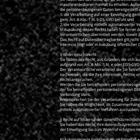
maschinenlesbaren Format zu erhalten. Auße
die personenbezogenen Daten bereitgestellt w
1. die Verarbeitung auf einer Einwilligung gem.
gem. Art. 6 Abs. 1 lit. b DS-GVO beruht und
2. die Verarbeitung mithilfe automatisierter Ve
In Ausübung dieses Rechts haben Sie ferner 
Verantwortlichen übermittelt werden, soweit d
Das Recht auf Datenübertragbarkeit gilt nicht
Interesse liegt oder in Ausübung öffentlicher
I) Widerspruchsrecht
Sie haben das Recht, aus Gründen, die sich a
aufgrund von Art. 6 Abs. 1 lit. e oder f DS-GV
Der Verantwortliche verarbeitet die Sie betr
nachweisen, die die Ihre Interessen, Rechte 
Rechtsansprüchen.
Werden die Sie betreffenden personenbezogen
der Sie betreffenden personenbezogenen Daten
Verbindung steht.
Widersprechen Sie der Verarbeitung für Zwec
Sie haben die Möglichkeit, im Zusammenhang m
mittels automatisierter Verfahren auszuüben,
J) Recht auf Widerruf der datenschutzrechtlic
Sie haben das Recht, Ihre datenschutzrechtlic
der Einwilligung bis zum Widerruf erfolgten Ve
K) Automatisierte Entscheidung im Einzelfall ei