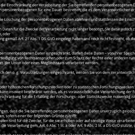
 die Einschränkung der Verarbeitung der Sie betreffenden personenbezogenen D
den personenbezogenen für eine Dauer bestreiten, die es dem Verantwortlichen erm
e die Löschung der personenbezogenen Daten ablehnen und stattdessen die Eins
 Daten für die Zwecke der Verarbeitung nicht länger benötigt, Sie diese jedoc
, oder
ng gemäß Art. 21 Abs. 1 DS-GVO eingelegt haben und noch nicht feststeht, ob d
personenbezogenen Daten eingeschränkt, dürfen diese Daten – von ihrer Speiche
eidigung von Rechtsansprüchen oder zum Schutz der Rechte einer anderen natür
es der Union oder eines Mitgliedstaats verarbeitet werden.
ch den o. g. Voraussetzungen eingeschränkt, werden Sie von dem Verantwortlich
 oder historischen Forschungszwecken oder zu statistischen Forschungszwecken:
kann insoweit beschränkt werden, als es voraussichtlich die Verwirklichung der 
eschränkung für die Erfüllung der Forschungs- oder Statistikzwecke notwendig ist
ngen, dass die Sie betreffenden personenbezogenen Daten unverzüglich gelöscht
en, sofern einer der folgenden Gründe zutrifft:
ten sind für die Zwecke, für die sie erhoben oder auf sonstige Weise verarbeite
h die Verarbeitung gem. Art. 6 Abs. 1 lit. a oder Art. 9 Abs. 2 lit. a DS-GVO stützte