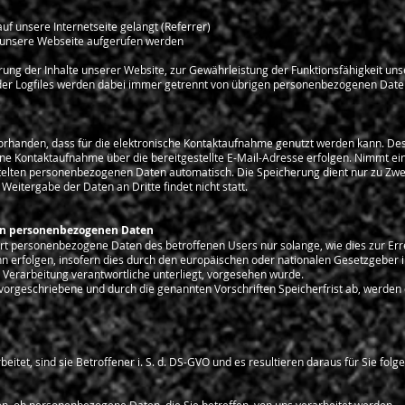
f unsere Internetseite gelangt (Referrer)
 unsere Webseite aufgerufen werden
erung der Inhalte unserer Website, zur Gewährleistung der Funktionsfähigkeit u
der Logfiles werden dabei immer getrennt von übrigen personenbezogenen Date
vorhanden, dass für die elektronische Kontaktaufnahme genutzt werden kann. Des
 eine Kontaktaufnahme über die bereitgestellte E-Mail-Adresse erfolgen. Nimmt ei
ittelten personenbezogenen Daten automatisch. Die Speicherung dient nur zu Zw
eitergabe der Daten an Dritte findet nicht statt.
on personenbezogenen Daten
ert personenbezogene Daten des betroffenen Users nur solange, wie dies zur Er
nn erfolgen, insofern dies durch den europäischen oder nationalen Gesetzgeber
e Verarbeitung verantwortliche unterliegt, vorgesehen wurde.
e vorgeschriebene und durch die genannten Vorschriften Speicherfrist ab, werd
et, sind sie Betroffener i. S. d. DS-GVO und es resultieren daraus für Sie folg