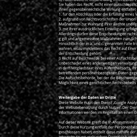
Sie haben das Recht, nicht einer ausschliessl
ihnen gegenüber rechtliche Wirkung entfaltet o
1. für den Abschluss oder die Erfüllung eines
2. aufgrund von Rechtsvorschriften der Union 
Maßnahmen zur Wahrung Ihrer Rechte und Frei
3. mit Ihrer ausdrücklichen Einwilligung erfolgt
Allerdings dürfen diese Entscheidungen nicht 
g gilt und angemessene Maßnahmen zum Schutz
Hinsichtlich der in a. und c. genannten Fälle
wahren, wozu mindestens das Recht auf Erwir
der Entscheidung gehört.
J) Recht auf Beschwerde bei einer Aufsichtsb
Unbeschadet eines anderweitigen verwaltungsr
in dem Mitgliedstaat ihres Aufenthaltsorts, i
betreffenden personenbezogenen Daten gege
Die Aufsichtsbehörde, bei der die Beschwerde
Möglichkeit eines gerichtlichen Rechtsbehelfs
Weitergabe der Daten an Dritte
Diese Website nutzt den Dienst „Google Analy
der Websitebenutzung durch Nutzer. Der Dien
Informationen werden im Regelfall an einen G
Auf dieser Website greift die IP-Anonymisier
Durch diese Kürzung entfällt der Personenbez
geschlossen haben, erstellt diese mithilfe d
Internetnutzung verbundene Dienstleistungen